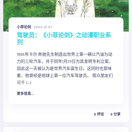
小菲论剑
-
2004-12-07
驾驶员：《小菲论剑》之动漫职业系
列
1886年卡尔·奔驰先生制造出世界上第一辆以汽油为动
力的三轮汽车，并于同年1月29日为其发明专利立案，
因此这一天被认为是世界汽车诞生日。这同时也意味
着，他曾经是地球上第一位汽车驾驶员。 观众朋友们
可千 […]
更多信息...
0
评论
0
分享