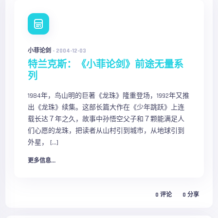
小菲论剑
-
2004-12-03
特兰克斯：《小菲论剑》前途无量系
列
1984年，鸟山明的巨著《龙珠》隆重登场，1992年又推
出《龙珠》续集。这部长篇大作在《少年跳跃》上连
载长达７年之久，故事中孙悟空父子和７颗能满足人
们心愿的龙珠，把读者从山村引到城市，从地球引到
外星， […]
更多信息...
0
评论
0
分享