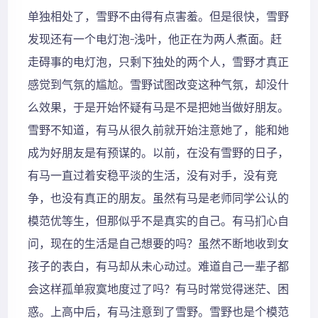
单独相处了，雪野不由得有点害羞。但是很快，雪野
发现还有一个电灯泡–浅叶，他正在为两人煮面。赶
走碍事的电灯泡，只剩下独处的两个人，雪野才真正
感觉到气氛的尴尬。雪野试图改变这种气氛，却没什
么效果，于是开始怀疑有马是不是把她当做好朋友。
雪野不知道，有马从很久前就开始注意她了，能和她
成为好朋友是有预谋的。以前，在没有雪野的日子，
有马一直过着安稳平淡的生活，没有对手，没有竞
争，也没有真正的朋友。虽然有马是老师同学公认的
模范优等生，但那似乎不是真实的自己。有马扪心自
问，现在的生活是自己想要的吗？虽然不断地收到女
孩子的表白，有马却从未心动过。难道自己一辈子都
会这样孤单寂寞地度过了吗？有马时常觉得迷茫、困
惑。上高中后，有马注意到了雪野。雪野也是个模范