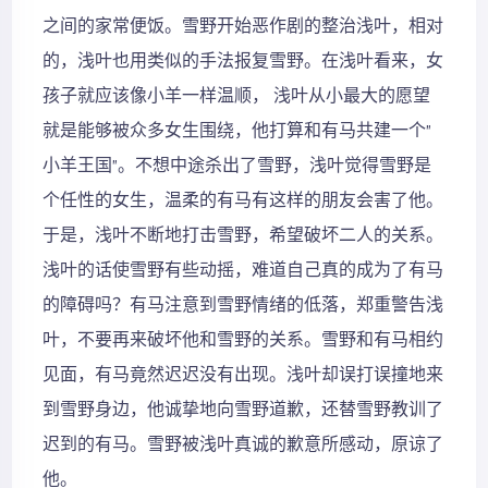
之间的家常便饭。雪野开始恶作剧的整治浅叶，相对
的，浅叶也用类似的手法报复雪野。在浅叶看来，女
孩子就应该像小羊一样温顺， 浅叶从小最大的愿望
就是能够被众多女生围绕，他打算和有马共建一个”
小羊王国”。不想中途杀出了雪野，浅叶觉得雪野是
个任性的女生，温柔的有马有这样的朋友会害了他。
于是，浅叶不断地打击雪野，希望破坏二人的关系。
浅叶的话使雪野有些动摇，难道自己真的成为了有马
的障碍吗？有马注意到雪野情绪的低落，郑重警告浅
叶，不要再来破坏他和雪野的关系。雪野和有马相约
见面，有马竟然迟迟没有出现。浅叶却误打误撞地来
到雪野身边，他诚挚地向雪野道歉，还替雪野教训了
迟到的有马。雪野被浅叶真诚的歉意所感动，原谅了
他。