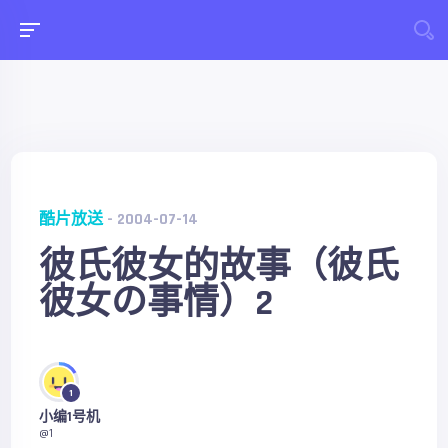
酷片放送
- 2004-07-14
彼氏彼女的故事（彼氏
彼女の事情）2
1
小编1号机
@1