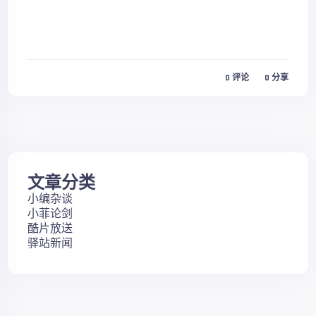
0
评论
0
分享
文章分类
小编杂谈
小菲论剑
酷片放送
驿站新闻