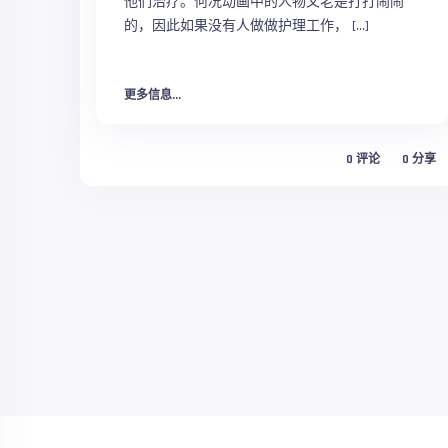
他们治疗。何况动画中的人物又老是打打闹闹
的，因此如果没有人做做护理工作， […]
更多信息...
0
评论
0
分享