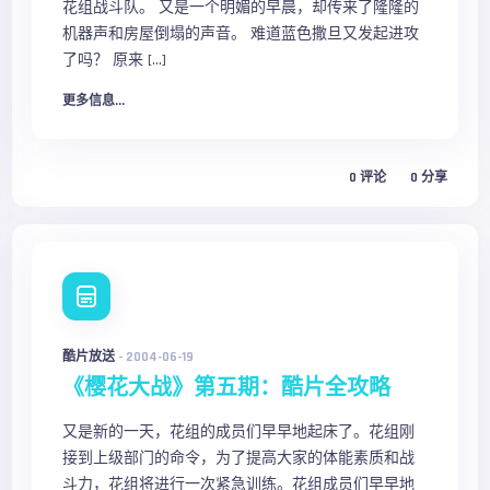
花组战斗队。 又是一个明媚的早晨，却传来了隆隆的
机器声和房屋倒塌的声音。 难道蓝色撒旦又发起进攻
了吗？ 原来 […]
更多信息...
0
评论
0
分享
酷片放送
-
2004-06-19
《樱花大战》第五期：酷片全攻略
又是新的一天，花组的成员们早早地起床了。花组刚
接到上级部门的命令，为了提高大家的体能素质和战
斗力，花组将进行一次紧急训练。花组成员们早早地