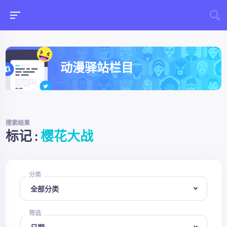
动漫驿站栏目
搜索结果
标记 :
樱花大战
分类
筛选